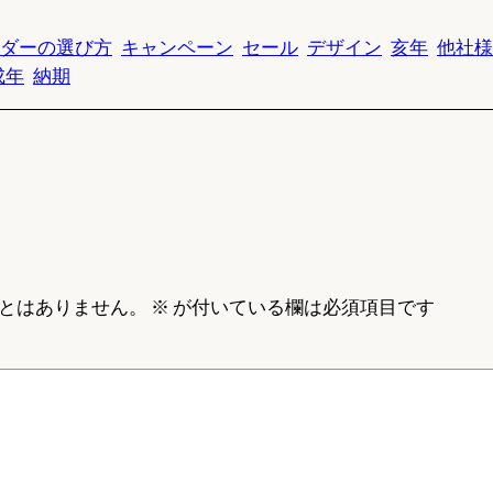
ダーの選び方
キャンペーン
セール
デザイン
亥年
他社様
戌年
納期
とはありません。
※
が付いている欄は必須項目です