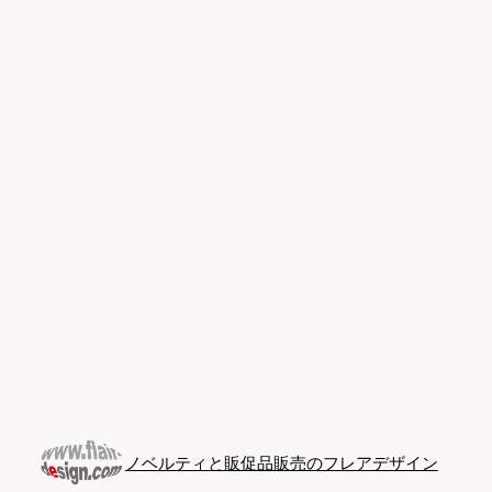
Skip
to
content
ノベルティと販促品販売のフレアデザイン