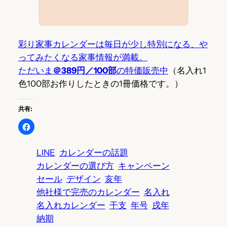
彩り家事カレンダーは毎日が少し特別になる、や
ってみたくなる家事情報が満載。
ただいま
＠389円／100部
の特価販売中
（名入れ1
色100部お作りしたときの1冊価格です。）
共有:
LINE
カレンダーの話題
カレンダーの選び方
キャンペーン
セール
デザイン
亥年
他社様で完売のカレンダー
名入れ
名入れカレンダー
干支
年号
戌年
納期