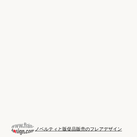
Skip
to
content
ノベルティと販促品販売のフレアデザイン