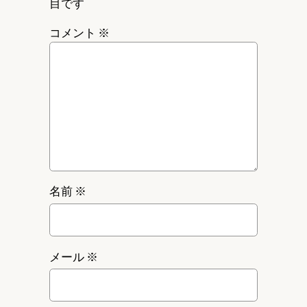
目です
コメント
※
名前
※
メール
※