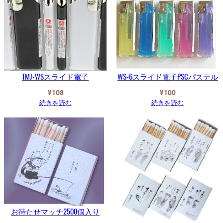
TMJ-WSスライド電子
WS-6スライド電子PSCパステル
¥
108
¥
100
続きを読む
続きを読む
お待たせマッチ2500個入り