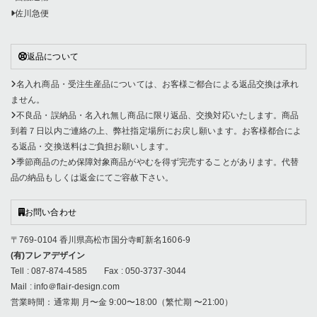
佐川急便
返品について
名入れ商品・受注生産品については、お客様ご都合による返品交換は承れ
ません。
不良品・誤納品・名入れ無し商品に限り返品、交換対応いたします。商品
到着７日以内ご連絡の上、弊社指定場所にお戻し願います。お客様都合によ
る返品・交換送料はご負担お願いします。
季節商品のため保障対象商品がやむを得ず完売することがあります。代替
品の納品もしくは返金にてご容赦下さい。
お問い合わせ
〒769-0104 香川県高松市国分寺町新名1606-9
(有)フレアデザイン
Tell : 087-874-4585 Fax : 050-3737-3044
Mail : info＠flair-design.com
営業時間：通常期 月〜金 9:00〜18:00（繁忙期 〜21:00）