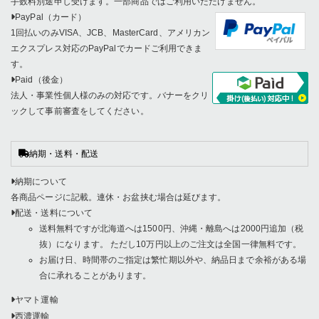
手数料別途申し受けます。一部商品ではご利用いただけません。
PayPal（カード）
1回払いのみVISA、JCB、MasterCard、アメリカン
エクスプレス対応のPayPalでカードご利用できま
す。
Paid（後金）
法人・事業性個人様のみの対応です。バナーをクリ
ックして事前審査をしてください。
納期・送料・配送
納期について
各商品ページに記載。連休・お盆挟む場合は延びます。
配送・送料について
送料無料ですが北海道へは1500円、沖縄・離島へは2000円追加（税
抜）になります。 ただし10万円以上のご注文は全国一律無料です。
お届け日、時間帯のご指定は繁忙期以外や、納品日まで余裕がある場
合に承れることがあります。
ヤマト運輸
西濃運輸