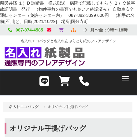
県民共済 １）D 診断書 様式郵送 病院で記載してもらう ２）交通事
故証明書 発行 （物件事故の書類でも良いと確認済み） 自動車安全
運転センター（免許センター内） 087-882-3399 600円 （相手の名
前[石川]と、日時[2021/10/29]、場所[国分寺町
087-874-4585
月〜金：9時〜18時
名入れエコバッグと名入れあぶらとり紙のフレアデザイン
Toggl
名入れエコバッグ
オリジナル手提げバッグ
オリジナル手提げバッグ