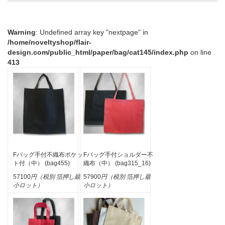
Warning
: Undefined array key "nextpage" in
/home/noveltyshop/flair-
design.com/public_html/paper/bag/cat145/index.php
on line
413
Fバッグ手付不織布ポケッ
Fバッグ手付ショルダー不
ト付（中） (bag455)
織布（中） (bag315_16)
57100
円（税別 箔押し最
57900
円（税別 箔押し最
小ロット）
小ロット）