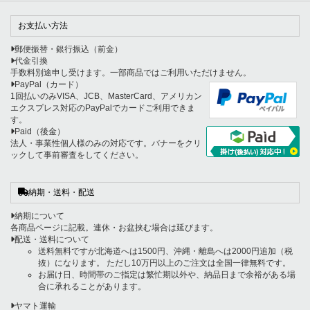
お支払い方法
郵便振替・銀行振込（前金）
代金引換
手数料別途申し受けます。一部商品ではご利用いただけません。
PayPal（カード）
1回払いのみVISA、JCB、MasterCard、アメリカン
エクスプレス対応のPayPalでカードご利用できま
す。
Paid（後金）
法人・事業性個人様のみの対応です。バナーをクリ
ックして事前審査をしてください。
納期・送料・配送
納期について
各商品ページに記載。連休・お盆挟む場合は延びます。
配送・送料について
送料無料ですが北海道へは1500円、沖縄・離島へは2000円追加（税
抜）になります。 ただし10万円以上のご注文は全国一律無料です。
お届け日、時間帯のご指定は繁忙期以外や、納品日まで余裕がある場
合に承れることがあります。
ヤマト運輸