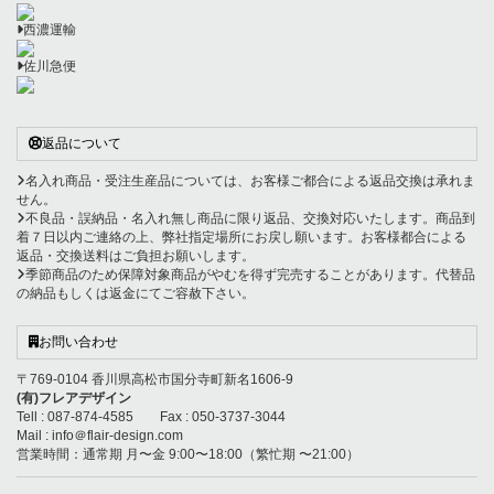
西濃運輸
佐川急便
返品について
名入れ商品・受注生産品については、お客様ご都合による返品交換は承れま
せん。
不良品・誤納品・名入れ無し商品に限り返品、交換対応いたします。商品到
着７日以内ご連絡の上、弊社指定場所にお戻し願います。お客様都合による
返品・交換送料はご負担お願いします。
季節商品のため保障対象商品がやむを得ず完売することがあります。代替品
の納品もしくは返金にてご容赦下さい。
お問い合わせ
〒769-0104 香川県高松市国分寺町新名1606-9
(有)フレアデザイン
Tell : 087-874-4585 Fax : 050-3737-3044
Mail : info＠flair-design.com
営業時間：通常期 月〜金 9:00〜18:00（繁忙期 〜21:00）