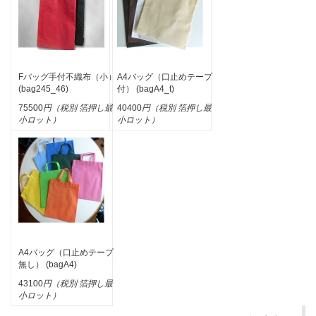
Fバッグ手付不織布（小）
A4バッグ（口止めテープ
(bag245_46)
付） (bagA4_t)
75500
円（税別 箔押し最
40400
円（税別 箔押し最
小ロット）
小ロット）
A4バッグ（口止めテープ
無し） (bagA4)
43100
円（税別 箔押し最
小ロット）