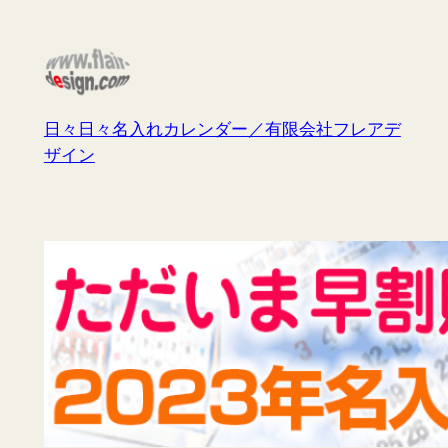
内
容
を
ス
キ
日々日々名入れカレンダー／有限会社フレアデ
ッ
ザイン
プ