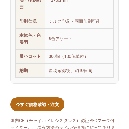
法・印刷範
12×50mm
囲
印刷仕様
シルク印刷・両面印刷可能
本体色・色
5色アソート
展開
最小ロット
300個（100個単位）
納期
原稿確認後、約10日間
今すぐ価格確認・注文
国内CR（チャイルドレジスタンス）認証PSCマーク付
ライター。。 着火方法のラベルが側面に貼ってありま