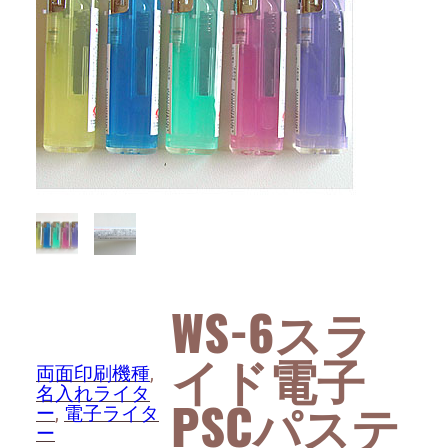
WS-6スラ
イド電子
両面印刷機種
, 
名入れライタ
PSCパステ
ー
, 
電子ライタ
ー