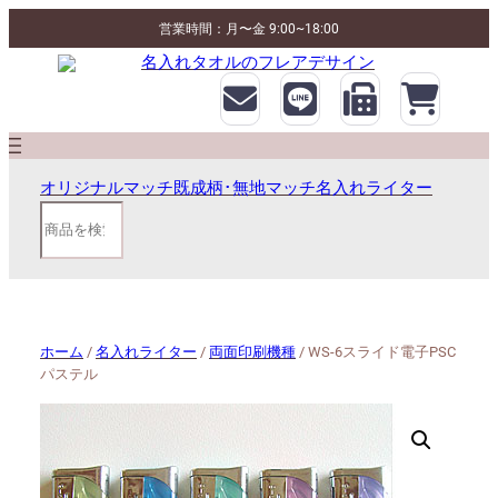
営業時間：月〜金 9:00~18:00
オリジナルマッチ
既成柄･無地マッチ
名入れライター
検
索
ホーム
/
名入れライター
/
両面印刷機種
/ WS-6スライド電子PSC
パステル