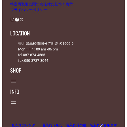
特定商取引に関する法律に基づく表示
プライバシーポリシー
Instagram
Facebook
X
LOCATION
香川県高松市国分寺町新名1606-9
Mon – Fri : 09 am -06 pm
tel.087-874-4585
fax.050-3737-3044
SHOP
INFO
名入れカレンダー
名入れうちわ
名入れ花の種
名入れタオル
マッチ
／
ライター