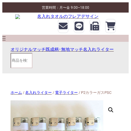
営業時間：月〜金 9:00~18:00
オリジナルマッチ
既成柄･無地マッチ
名入れライター
検
索
ホーム
/
名入れライター
/
電子ライター
/ P2カラーガスPSC