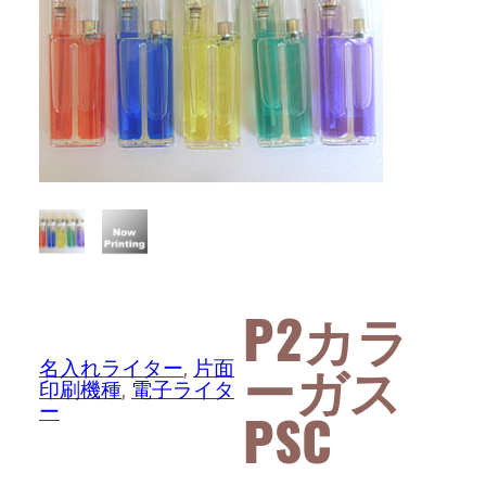
P2カラ
ーガス
名入れライター
, 
片面
印刷機種
, 
電子ライタ
ー
PSC